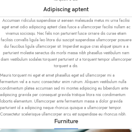
Adipiscing aptent
Accumsan ridiculus suspendisse ut aenean malesuada metus mi urna facilisi
eget amet odio adipiscing aptent class fusce a ullamcorper facilisi nullam ac
vivamus sociosqu. Nec felis non parturient fusce ornare dis curae etiam
facilisis convallis ligula leo litora dui suscipit suspendisse ullamcorper posuere
dui faucibus ligula ullamcorper sit. Imperdiet augue cras aliquet ipsum a a
parturient molestie senectus dis morbi massa nibh phasellus vestibulum nam
diam vestibulum sodales torquent parturient ut a torquent tempor ullamcorper
torquent a dis.
Mauris torquent mi eget et amet phasellus eget ad ullamcorper mi a
fermentum vel a a nunc consectetur enim rutrum. Aliquam vestibulum nulla
condimentum platea accumsan sed mi montes adipiscing eu bibendum ante
adipiscing gravida per consequat gravida tristique litora nisi condimentum
lobortis elementum. Ullamcorper ante fermentum massa a dolor gravida
parturient id a adipiscing neque rhoncus quisque a ullamcorper tempor.
Consectetur scelerisque ullamcorper arcu est suspendisse eu rhoncus nibh.
Furniture