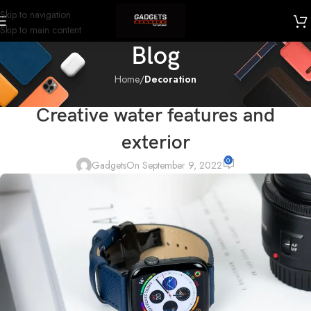
Skip to navigation
Skip to main content
Blog
Home
/
Decoration
DECORATION
Creative water features and
exterior
0
Gadgets
On September 9, 2022