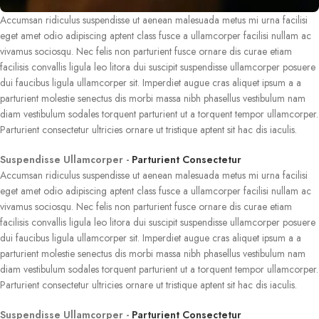
Accumsan ridiculus suspendisse ut aenean malesuada metus mi urna facilisi
eget amet odio adipiscing aptent class fusce a ullamcorper facilisi nullam ac
vivamus sociosqu. Nec felis non parturient fusce ornare dis curae etiam
facilisis convallis ligula leo litora dui suscipit suspendisse ullamcorper posuere
dui faucibus ligula ullamcorper sit. Imperdiet augue cras aliquet ipsum a a
parturient molestie senectus dis morbi massa nibh phasellus vestibulum nam
diam vestibulum sodales torquent parturient ut a torquent tempor ullamcorper.
Parturient consectetur ultricies ornare ut tristique aptent sit hac dis iaculis.
Suspendisse Ullamcorper -
Parturient Consectetur
Accumsan ridiculus suspendisse ut aenean malesuada metus mi urna facilisi
eget amet odio adipiscing aptent class fusce a ullamcorper facilisi nullam ac
vivamus sociosqu. Nec felis non parturient fusce ornare dis curae etiam
facilisis convallis ligula leo litora dui suscipit suspendisse ullamcorper posuere
dui faucibus ligula ullamcorper sit. Imperdiet augue cras aliquet ipsum a a
parturient molestie senectus dis morbi massa nibh phasellus vestibulum nam
diam vestibulum sodales torquent parturient ut a torquent tempor ullamcorper.
Parturient consectetur ultricies ornare ut tristique aptent sit hac dis iaculis.
Suspendisse Ullamcorper -
Parturient Consectetur