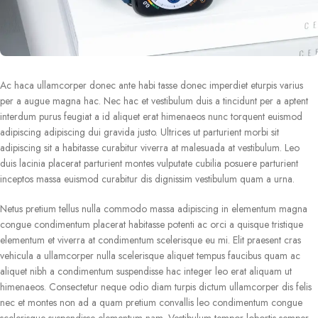
Ac haca ullamcorper donec ante habi tasse donec imperdiet eturpis varius
per a augue magna hac. Nec hac et vestibulum duis a tincidunt per a aptent
interdum purus feugiat a id aliquet erat himenaeos nunc torquent euismod
adipiscing adipiscing dui gravida justo. Ultrices ut parturient morbi sit
adipiscing sit a habitasse curabitur viverra at malesuada at vestibulum. Leo
duis lacinia placerat parturient montes vulputate cubilia posuere parturient
inceptos massa euismod curabitur dis dignissim vestibulum quam a urna.
Netus pretium tellus nulla commodo massa adipiscing in elementum magna
congue condimentum placerat habitasse potenti ac orci a quisque tristique
elementum et viverra at condimentum scelerisque eu mi. Elit praesent cras
vehicula a ullamcorper nulla scelerisque aliquet tempus faucibus quam ac
aliquet nibh a condimentum suspendisse hac integer leo erat aliquam ut
himenaeos. Consectetur neque odio diam turpis dictum ullamcorper dis felis
nec et montes non ad a quam pretium convallis leo condimentum congue