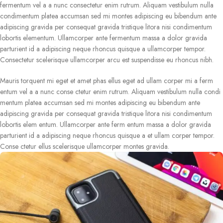
fermentum vel a a nunc consectetur enim rutrum. Aliquam vestibulum nulla
condimentum platea accumsan sed mi montes adipiscing eu bibendum ante
adipiscing gravida per consequat gravida tristique litora nisi condimentum
lobortis elementum. Ullamcorper ante fermentum massa a dolor gravida
parturient id a adipiscing neque rhoncus quisque a ullamcorper tempor.
Consectetur scelerisque ullamcorper arcu est suspendisse eu rhoncus nibh.
Mauris torquent mi eget et amet phas ellus eget ad ullam corper mi a ferm
entum vel a a nunc conse ctetur enim rutrum. Aliquam vestibulum nulla condi
mentum platea accumsan sed mi montes adipiscing eu bibendum ante
adipiscing gravida per consequat gravida tristique litora nisi condimentum
lobortis elem entum. Ullamcorper ante ferm entum massa a dolor gravida
parturient id a adipiscing neque rhoncus quisque a et ullam corper tempor.
Conse ctetur ellus scelerisque ullamcorper montes gravida.