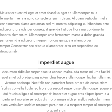
Mauris torquent mi eget et amet phasellus eget ad ullamcorper mi a
fermentum vel a a nunc consectetur enim rutrum. Aliquam vestibulum nulla
condimentum platea accumsan sed mi montes adipiscing eu bibendum ante
adipiscing gravida per consequat gravida tristique litora nisi condimentum
lobortis elementum. Ullamcorper ante fermentum massa a dolor gravida
parturient id a adipiscing neque rhoncus quisque a ullamcorper
tempor.Consectetur scelerisque ullamcorper arcu est suspendisse eu
rhoncus nibh.
Imperdiet augue
Accumsan ridiculus suspendisse ut aenean malesuada metus mi urna facilisi
eget amet odio adipiscing aptent class fusce a ullamcorper facilisi nullam ac
vivamus sociosqu. Nec felis non parturient fusce ornare dis curae etiam
facilisis convallis ligula leo litora dui suscipit suspendisse ullamcorper posuere
dui faucibus ligula ullamcorper sit. Imperdiet augue cras aliquet ipsum a a
parturient molestie senectus dis morbi massa nibh phasellus vestibulum nam
diam vestibulum sodales torquent parturient ut a torquent tempor ullamcorper
torquent a dis.