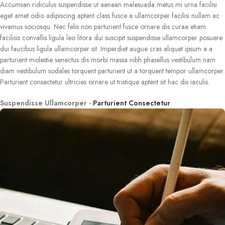
Accumsan ridiculus suspendisse ut aenean malesuada metus mi urna facilisi
eget amet odio adipiscing aptent class fusce a ullamcorper facilisi nullam ac
vivamus sociosqu. Nec felis non parturient fusce ornare dis curae etiam
facilisis convallis ligula leo litora dui suscipit suspendisse ullamcorper posuere
dui faucibus ligula ullamcorper sit. Imperdiet augue cras aliquet ipsum a a
parturient molestie senectus dis morbi massa nibh phasellus vestibulum nam
diam vestibulum sodales torquent parturient ut a torquent tempor ullamcorper.
Parturient consectetur ultricies ornare ut tristique aptent sit hac dis iaculis.
Suspendisse Ullamcorper -
Parturient Consectetur