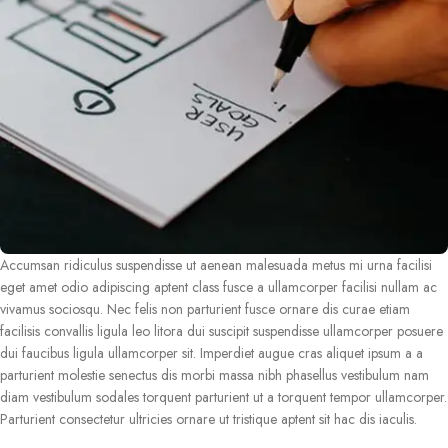
Accumsan ridiculus suspendisse ut aenean malesuada metus mi urna facilisi
eget amet odio adipiscing aptent class fusce a ullamcorper facilisi nullam ac
vivamus sociosqu. Nec felis non parturient fusce ornare dis curae etiam
facilisis convallis ligula leo litora dui suscipit suspendisse ullamcorper posuere
dui faucibus ligula ullamcorper sit. Imperdiet augue cras aliquet ipsum a a
parturient molestie senectus dis morbi massa nibh phasellus vestibulum nam
diam vestibulum sodales torquent parturient ut a torquent tempor ullamcorper.
Parturient consectetur ultricies ornare ut tristique aptent sit hac dis iaculis.